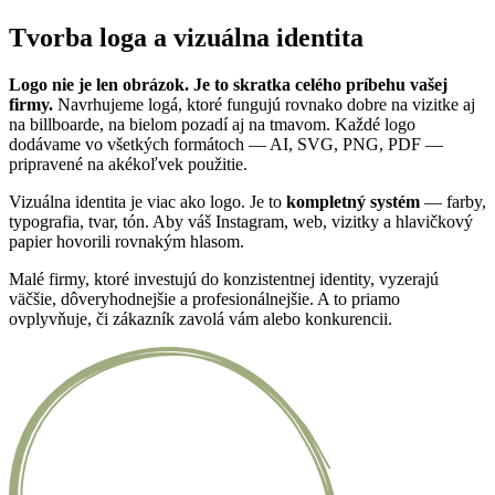
Tvorba loga a vizuálna identita
Logo nie je len obrázok. Je to skratka celého príbehu vašej
firmy.
Navrhujeme logá, ktoré fungujú rovnako dobre na vizitke aj
na billboarde, na bielom pozadí aj na tmavom. Každé logo
dodávame vo všetkých formátoch — AI, SVG, PNG, PDF —
pripravené na akékoľvek použitie.
Vizuálna identita je viac ako logo. Je to
kompletný systém
— farby,
typografia, tvar, tón. Aby váš Instagram, web, vizitky a hlavičkový
papier hovorili rovnakým hlasom.
Malé firmy, ktoré investujú do konzistentnej identity, vyzerajú
väčšie, dôveryhodnejšie a profesionálnejšie. A to priamo
ovplyvňuje, či zákazník zavolá vám alebo konkurencii.