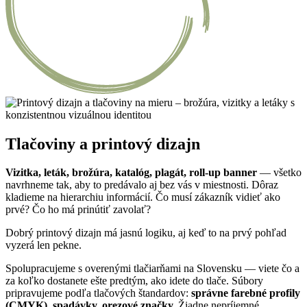
Tlačoviny a printový dizajn
Vizitka, leták, brožúra, katalóg, plagát, roll-up banner
— všetko
navrhneme tak, aby to predávalo aj bez vás v miestnosti. Dôraz
kladieme na hierarchiu informácií. Čo musí zákazník vidieť ako
prvé? Čo ho má prinútiť zavolať?
Dobrý printový dizajn má jasnú logiku, aj keď to na prvý pohľad
vyzerá len pekne.
Spolupracujeme s overenými tlačiarňami na Slovensku — viete čo a
za koľko dostanete ešte predtým, ako idete do tlače. Súbory
pripravujeme podľa tlačových štandardov:
správne farebné profily
(CMYK), spadávky, orezové značky.
Žiadne nepríjemné