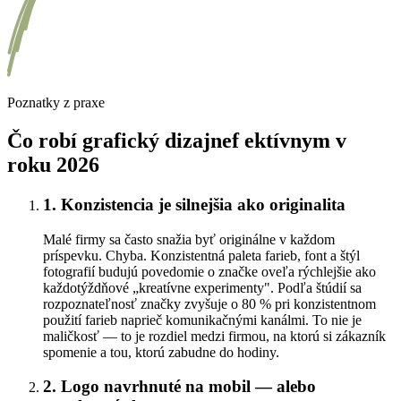
Poznatky z praxe
Čo robí grafický dizajnef ektívnym v
roku 2026
1. Konzistencia je silnejšia ako originalita
Malé firmy sa často snažia byť originálne v každom
príspevku. Chyba. Konzistentná paleta farieb, font a štýl
fotografií budujú povedomie o značke oveľa rýchlejšie ako
každotýždňové „kreatívne experimenty". Podľa štúdií sa
rozpoznateľnosť značky zvyšuje o 80 % pri konzistentnom
použití farieb naprieč komunikačnými kanálmi. To nie je
maličkosť — to je rozdiel medzi firmou, na ktorú si zákazník
spomenie a tou, ktorú zabudne do hodiny.
2. Logo navrhnuté na mobil — alebo