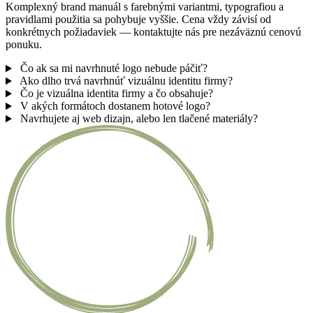
Komplexný brand manuál s farebnými variantmi, typografiou a
pravidlami použitia sa pohybuje vyššie. Cena vždy závisí od
konkrétnych požiadaviek — kontaktujte nás pre nezáväznú cenovú
ponuku.
Čo ak sa mi navrhnuté logo nebude páčiť?
Ako dlho trvá navrhnúť vizuálnu identitu firmy?
Čo je vizuálna identita firmy a čo obsahuje?
V akých formátoch dostanem hotové logo?
Navrhujete aj web dizajn, alebo len tlačené materiály?