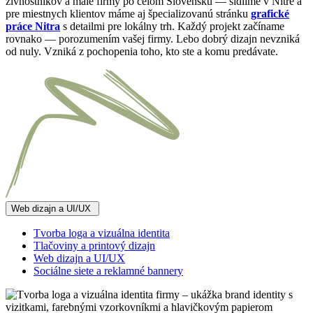
živnostníkov a malé firmy po celom Slovensku — sídlime v Nitre a
pre miestnych klientov máme aj špecializovanú stránku
grafické
práce Nitra
s detailmi pre lokálny trh. Každý projekt začíname
rovnako — porozumením vašej firmy. Lebo dobrý dizajn nevzniká
od nuly. Vzniká z pochopenia toho, kto ste a komu predávate.
Web dizajn a UI/UX
Tvorba loga a vizuálna identita
Tlačoviny a printový dizajn
Web dizajn a UI/UX
Sociálne siete a reklamné bannery