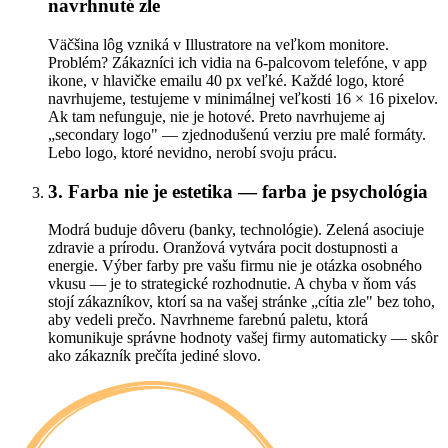
navrhnuté zle
Väčšina lôg vzniká v Illustratore na veľkom monitore.
Problém? Zákazníci ich vidia na 6-palcovom telefóne, v app
ikone, v hlavičke emailu 40 px veľké. Každé logo, ktoré
navrhujeme, testujeme v minimálnej veľkosti 16 × 16 pixelov.
Ak tam nefunguje, nie je hotové. Preto navrhujeme aj
„secondary logo" — zjednodušenú verziu pre malé formáty.
Lebo logo, ktoré nevidno, nerobí svoju prácu.
3. Farba nie je estetika — farba je psychológia
Modrá buduje dôveru (banky, technológie). Zelená asociuje
zdravie a prírodu. Oranžová vytvára pocit dostupnosti a
energie. Výber farby pre vašu firmu nie je otázka osobného
vkusu — je to strategické rozhodnutie. A chyba v ňom vás
stojí zákazníkov, ktorí sa na vašej stránke „cítia zle" bez toho,
aby vedeli prečo. Navrhneme farebnú paletu, ktorá
komunikuje správne hodnoty vašej firmy automaticky — skôr
ako zákazník prečíta jediné slovo.