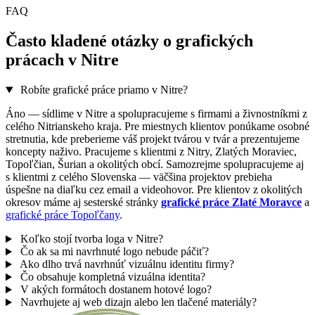
FAQ
Často kladené otázky o grafických
prácach v Nitre
Robíte grafické práce priamo v Nitre?
Áno — sídlime v Nitre a spolupracujeme s firmami a živnostníkmi z
celého Nitrianskeho kraja. Pre miestnych klientov ponúkame osobné
stretnutia, kde preberieme váš projekt tvárou v tvár a prezentujeme
koncepty naživo. Pracujeme s klientmi z Nitry, Zlatých Moraviec,
Topoľčian, Šurian a okolitých obcí. Samozrejme spolupracujeme aj
s klientmi z celého Slovenska — väčšina projektov prebieha
úspešne na diaľku cez email a videohovor. Pre klientov z okolitých
okresov máme aj sesterské stránky
grafické práce Zlaté Moravce
a
grafické práce Topoľčany
.
Koľko stojí tvorba loga v Nitre?
Čo ak sa mi navrhnuté logo nebude páčiť?
Ako dlho trvá navrhnúť vizuálnu identitu firmy?
Čo obsahuje kompletná vizuálna identita?
V akých formátoch dostanem hotové logo?
Navrhujete aj web dizajn alebo len tlačené materiály?