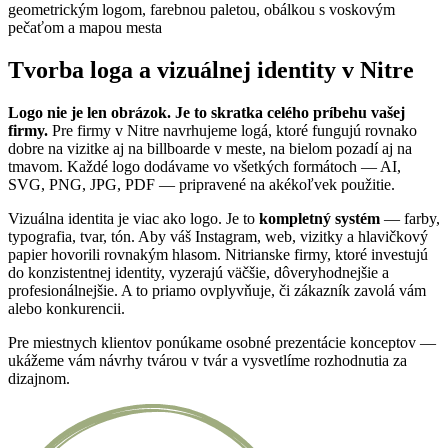
Tvorba loga a vizuálnej identity v Nitre
Logo nie je len obrázok. Je to skratka celého príbehu vašej
firmy.
Pre firmy v Nitre navrhujeme logá, ktoré fungujú rovnako
dobre na vizitke aj na billboarde v meste, na bielom pozadí aj na
tmavom. Každé logo dodávame vo všetkých formátoch — AI,
SVG, PNG, JPG, PDF — pripravené na akékoľvek použitie.
Vizuálna identita je viac ako logo. Je to
kompletný systém
— farby,
typografia, tvar, tón. Aby váš Instagram, web, vizitky a hlavičkový
papier hovorili rovnakým hlasom. Nitrianske firmy, ktoré investujú
do konzistentnej identity, vyzerajú väčšie, dôveryhodnejšie a
profesionálnejšie. A to priamo ovplyvňuje, či zákazník zavolá vám
alebo konkurencii.
Pre miestnych klientov ponúkame osobné prezentácie konceptov —
ukážeme vám návrhy tvárou v tvár a vysvetlíme rozhodnutia za
dizajnom.