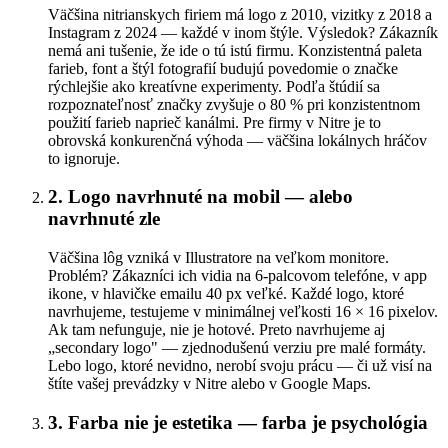
Väčšina nitrianskych firiem má logo z 2010, vizitky z 2018 a
Instagram z 2024 — každé v inom štýle. Výsledok? Zákazník
nemá ani tušenie, že ide o tú istú firmu. Konzistentná paleta
farieb, font a štýl fotografií budujú povedomie o značke
rýchlejšie ako kreatívne experimenty. Podľa štúdií sa
rozpoznateľnosť značky zvyšuje o 80 % pri konzistentnom
použití farieb naprieč kanálmi. Pre firmy v Nitre je to
obrovská konkurenčná výhoda — väčšina lokálnych hráčov
to ignoruje.
2. Logo navrhnuté na mobil — alebo
navrhnuté zle
Väčšina lôg vzniká v Illustratore na veľkom monitore.
Problém? Zákazníci ich vidia na 6-palcovom telefóne, v app
ikone, v hlavičke emailu 40 px veľké. Každé logo, ktoré
navrhujeme, testujeme v minimálnej veľkosti 16 × 16 pixelov.
Ak tam nefunguje, nie je hotové. Preto navrhujeme aj
„secondary logo" — zjednodušenú verziu pre malé formáty.
Lebo logo, ktoré nevidno, nerobí svoju prácu — či už visí na
štíte vašej prevádzky v Nitre alebo v Google Maps.
3. Farba nie je estetika — farba je psychológia