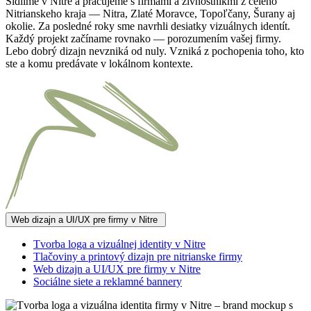
Sídlime v Nitre a pracujeme s firmami a živnostníkmi z celého
Nitrianskeho kraja — Nitra, Zlaté Moravce, Topoľčany, Šurany aj
okolie. Za posledné roky sme navrhli desiatky vizuálnych identít.
Každý projekt začíname rovnako — porozumením vašej firmy.
Lebo dobrý dizajn nevzniká od nuly. Vzniká z pochopenia toho, kto
ste a komu predávate v lokálnom kontexte.
Web dizajn a UI/UX pre firmy v Nitre
Tvorba loga a vizuálnej identity v Nitre
Tlačoviny a printový dizajn pre nitrianske firmy
Web dizajn a UI/UX pre firmy v Nitre
Sociálne siete a reklamné bannery