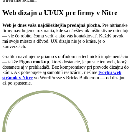
Web dizajn a UI/UX pre firmy v Nitre
Web je dnes vaša najdôležitejšia predajná plocha.
Pre nitrianske
firmy navrhujeme rozhrania, kde sa návštevník inštinktívne orientuje
— vie čo robíte, čomu veriť a ako vás kontaktovať. Každý prvok
má svoje miesto a dôvod. UX dizajn nie je o kráse, je o
konverziách.
Grafiku navrhujeme priamo s ohľadom na technickú implementáciu
— takže
Figma mockup
, ktorý dostanete, je presne ten web, ktorý
dostanete aj v prehliadači. Bez kompromisov pri prevode dizajnu do
kódu. Ak potrebujete aj samotnú realizáciu, riešime
tvorbu web
stránok v Nitre
vo WordPresse s Bricks Builderom — od dizajnu
až po spustenie.