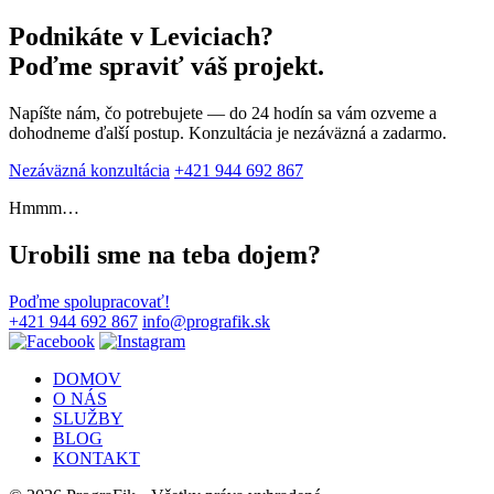
Podnikáte v Leviciach?
Poďme spraviť váš projekt.
Napíšte nám, čo potrebujete — do 24 hodín sa vám ozveme a
dohodneme ďalší postup. Konzultácia je nezáväzná a zadarmo.
Nezáväzná konzultácia
+421 944 692 867
Hmmm…
Urobili sme na teba dojem?
Poďme spolupracovať!
+421 944 692 867
info@prografik.sk
DOMOV
O NÁS
SLUŽBY
BLOG
KONTAKT