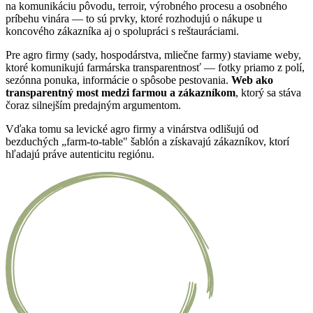
na komunikáciu pôvodu, terroir, výrobného procesu a osobného
príbehu vinára — to sú prvky, ktoré rozhodujú o nákupe u
koncového zákazníka aj o spolupráci s reštauráciami.
Pre agro firmy (sady, hospodárstva, mliečne farmy) staviame weby,
ktoré komunikujú farmárska transparentnosť — fotky priamo z polí,
sezónna ponuka, informácie o spôsobe pestovania.
Web ako
transparentný most medzi farmou a zákazníkom
, ktorý sa stáva
čoraz silnejším predajným argumentom.
Vďaka tomu sa levické agro firmy a vinárstva odlišujú od
bezduchých „farm-to-table" šablón a získavajú zákazníkov, ktorí
hľadajú práve autenticitu regiónu.