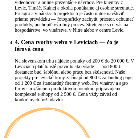
videohovor a online prezentácie návrhov. Pre klientov z
Levíc, Tlmáč, Kalnej a okolia ponúkame aj osobné stretnutie.
Pri agro a vinárskych projektoch je často nutné navštíviť
priamo prevádzku — fotograficky zachytiť priestor, ochutnať
produkty, pochopiť výrobný proces. Stretneme sa u vás na
hospodárstve, vo vinárstve, v Nitre alebo v centre Levíc.
4. Cena tvorby webu v Leviciach — čo je
férová cena
Na slovenskom trhu nájdete ponuky od 200 € do 20 000 €. V
Leviciach platí to isté pravidlo ako všade — pod 800 €
dostanete buď šablónu, alebo prácu bez skúseností. Naše
projekty pre levické firmy začínajú od 800 € za landing page,
od 1 200 € za štandardný firemný web. Pre vinárov a agro
firmy s rozšírenou produktovou ponukou pripravujeme
komplexné e-shopy od 2 500 €. Cena vždy závisí od
konkrétnych požiadaviek.