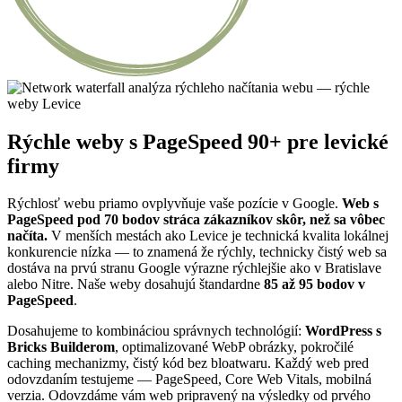
Rýchle weby s PageSpeed 90+ pre levické
firmy
Rýchlosť webu priamo ovplyvňuje vaše pozície v Google.
Web s
PageSpeed pod 70 bodov stráca zákazníkov skôr, než sa vôbec
načíta.
V menších mestách ako Levice je technická kvalita lokálnej
konkurencie nízka — to znamená že rýchly, technicky čistý web sa
dostáva na prvú stranu Google výrazne rýchlejšie ako v Bratislave
alebo Nitre. Naše weby dosahujú štandardne
85 až 95 bodov v
PageSpeed
.
Dosahujeme to kombináciou správnych technológií:
WordPress s
Bricks Builderom
, optimalizované WebP obrázky, pokročilé
caching mechanizmy, čistý kód bez bloatwaru. Každý web pred
odovzdaním testujeme — PageSpeed, Core Web Vitals, mobilná
verzia. Odovzdáme vám web pripravený na výsledky od prvého