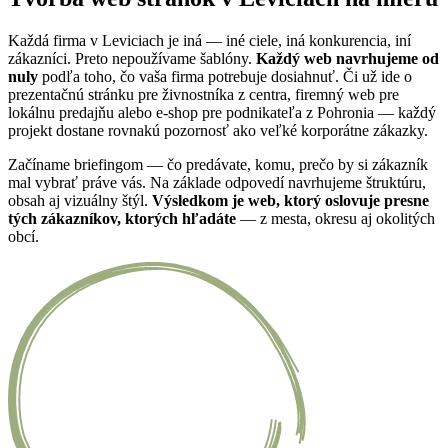
Každá firma v Leviciach je iná — iné ciele, iná konkurencia, iní
zákazníci. Preto nepoužívame šablóny.
Každý web navrhujeme od
nuly
podľa toho, čo vaša firma potrebuje dosiahnuť. Či už ide o
prezentačnú stránku pre živnostníka z centra, firemný web pre
lokálnu predajňu alebo e-shop pre podnikateľa z Pohronia — každý
projekt dostane rovnakú pozornosť ako veľké korporátne zákazky.
Začíname briefingom — čo predávate, komu, prečo by si zákazník
mal vybrať práve vás. Na základe odpovedí navrhujeme štruktúru,
obsah aj vizuálny štýl.
Výsledkom je web, ktorý oslovuje presne
tých zákazníkov, ktorých hľadáte
— z mesta, okresu aj okolitých
obcí.