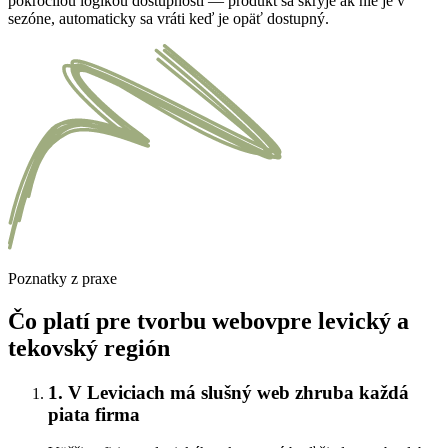
pokročilou logikou dostupnosti — produkt sa skryje ak nie je v
sezóne, automaticky sa vráti keď je opäť dostupný.
Poznatky z praxe
Čo platí pre tvorbu webovpre levický a
tekovský región
1. V Leviciach má slušný web zhruba každá
piata firma