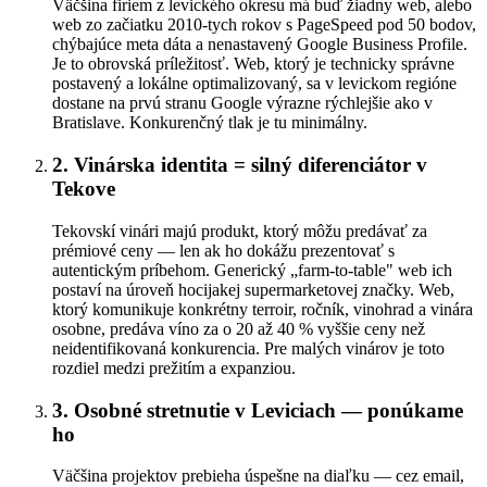
Väčšina firiem z levického okresu má buď žiadny web, alebo
web zo začiatku 2010-tych rokov s PageSpeed pod 50 bodov,
chýbajúce meta dáta a nenastavený Google Business Profile.
Je to obrovská príležitosť. Web, ktorý je technicky správne
postavený a lokálne optimalizovaný, sa v levickom regióne
dostane na prvú stranu Google výrazne rýchlejšie ako v
Bratislave. Konkurenčný tlak je tu minimálny.
2. Vinárska identita = silný diferenciátor v
Tekove
Tekovskí vinári majú produkt, ktorý môžu predávať za
prémiové ceny — len ak ho dokážu prezentovať s
autentickým príbehom. Generický „farm-to-table" web ich
postaví na úroveň hocijakej supermarketovej značky. Web,
ktorý komunikuje konkrétny terroir, ročník, vinohrad a vinára
osobne, predáva víno za o 20 až 40 % vyššie ceny než
neidentifikovaná konkurencia. Pre malých vinárov je toto
rozdiel medzi prežitím a expanziou.
3. Osobné stretnutie v Leviciach — ponúkame
ho
Väčšina projektov prebieha úspešne na diaľku — cez email,